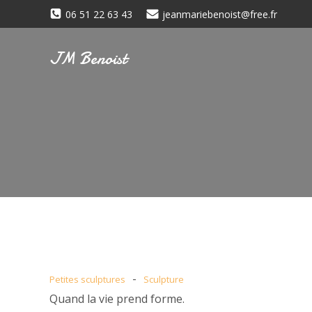
06 51 22 63 43
jeanmariebenoist@free.fr
JM Benoist
-
Petites sculptures
Sculpture
Quand la vie prend forme.