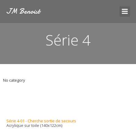
JM Benoist
Série 4
No category
Série 4-01 - Cherche sortie de secours
Acrylique sur toile (140x122cm)