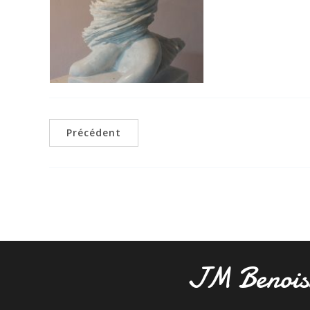
Précédent
JM Benois