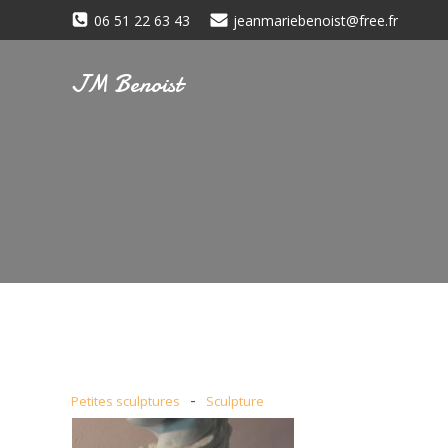
06 51 22 63 43
jeanmariebenoist@free.fr
JM Benoist
-
Petites sculptures
Sculpture